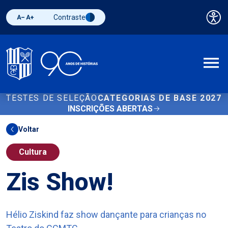
Contraste
Pai
Diminuir fonte
Aumentar fonte
Alternar contraste
A
TESTES DE SELEÇÃO
CATEGORIAS DE BASE 2027
INSCRIÇÕES ABERTAS
Voltar
Cultura
Zis Show!
Hélio Ziskind faz show dançante para crianças no