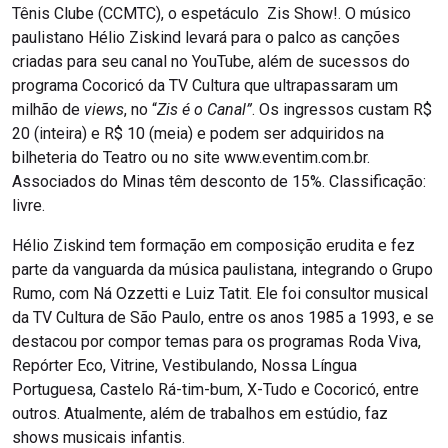
Tênis Clube (CCMTC), o espetáculo Zis Show!. O músico
paulistano Hélio Ziskind levará para o palco as canções
criadas para seu canal no YouTube, além de sucessos do
programa Cocoricó da TV Cultura que ultrapassaram um
milhão de
views
, no “
Zis é o Canal”
. Os ingressos custam R$
20 (inteira) e R$ 10 (meia) e podem ser adquiridos na
bilheteria do Teatro ou no site www.eventim.com.br.
Associados do Minas têm desconto de 15%. Classificação:
livre.
Hélio Ziskind tem formação em composição erudita e fez
parte da vanguarda da música paulistana, integrando o Grupo
Rumo, com Ná Ozzetti e Luiz Tatit. Ele foi consultor musical
da TV Cultura de São Paulo, entre os anos 1985 a 1993, e se
destacou por compor temas para os programas Roda Viva,
Repórter Eco, Vitrine, Vestibulando, Nossa Língua
Portuguesa, Castelo Rá-tim-bum, X-Tudo e Cocoricó, entre
outros. Atualmente, além de trabalhos em estúdio, faz
shows musicais infantis.