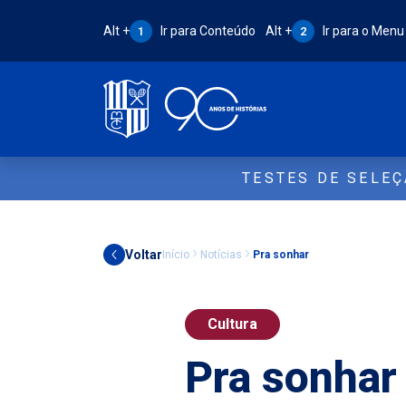
Atalho Alt + 1:
Atalho Alt + 2:
Alt +
Ir para Conteúdo
Alt +
Ir para o Menu
1
2
TESTES DE SELE
Voltar
Início
Notícias
Pra sonhar
Cultura
Pra sonhar