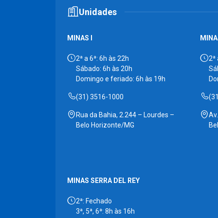
Unidades
MINAS I
MINAS
2ª a 6ª: 6h às 22h
2ª 
Sábado: 6h às 20h
Sá
Domingo e feriado: 6h às 19h
Do
(31) 3516-1000
(3
Rua da Bahia, 2.244 – Lourdes –
Av
Belo Horizonte/MG
Be
MINAS SERRA DEL REY
2ª: Fechado
3ª, 5ª, 6ª: 8h às 16h