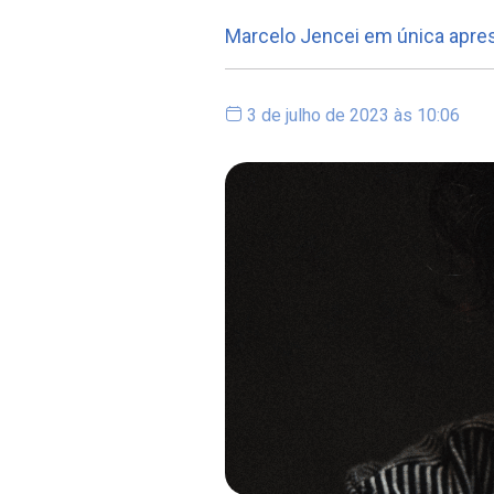
Marcelo Jencei em única apre
3 de julho de 2023 às 10:06