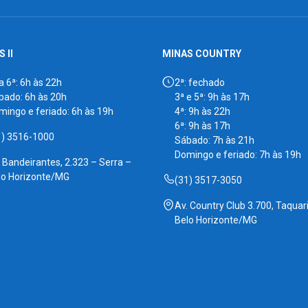
 II
MINAS COUNTRY
a 6ª: 6h às 22h
2ª: fechado
bado: 6h às 20h
3ª e 5ª: 9h às 17h
mingo e feriado: 6h às 19h
4ª: 9h às 22h
6ª: 9h às 17h
1) 3516-1000
Sábado: 7h às 21h
Domingo e feriado: 7h às 19h
. Bandeirantes, 2.323 – Serra –
lo Horizonte/MG
(31) 3517-3050
Av. Country Club 3.700, Taquari
Belo Horizonte/MG