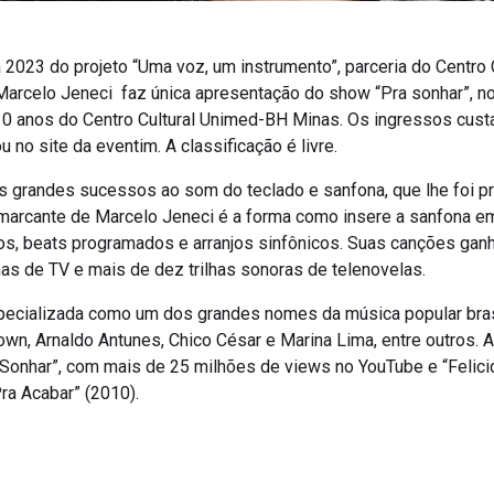
2023 do projeto “Uma voz, um instrumento”, parceria do Centro
arcelo Jeneci faz única apresentação do show “Pra sonhar”, no d
0 anos do Centro Cultural Unimed-BH Minas. Os ingressos custa
u no site da eventim. A classificação é livre.
s grandes sucessos ao som do teclado e sanfona, que lhe foi p
 marcante de Marcelo Jeneci é a forma como insere a sanfona 
cos, beats programados e arranjos sinfônicos. Suas canções ga
as de TV e mais de dez trilhas sonoras de telenovelas.
pecializada como um dos grandes nomes da música popular brasile
wn, Arnaldo Antunes, Chico César e Marina Lima, entre outros.
Sonhar”, com mais de 25 milhões de views no YouTube e “Felici
Pra Acabar” (2010).