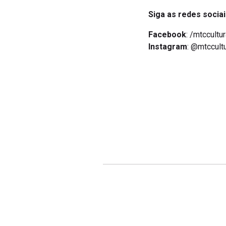
Siga as redes sociai
Facebook
: /mtccultu
Instagram
: @mtccult