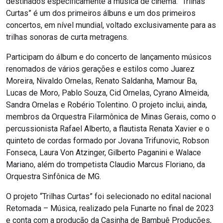
destinados especificamente à música de cinema. “Trilhas
Curtas” é um dos primeiros álbuns e um dos primeiros
concertos, em nível mundial, voltado exclusivamente para as
trilhas sonoras de curta metragens.
Participam do álbum e do concerto de lançamento músicos
renomados de vários gerações e estilos como Juarez
Moreira, Nivaldo Ornelas, Renato Saldanha, Mamour Ba,
Lucas de Moro, Pablo Souza, Cid Ornelas, Cyrano Almeida,
Sandra Ornelas e Robério Tolentino. O projeto inclui, ainda,
membros da Orquestra Filarmônica de Minas Gerais, como o
percussionista Rafael Alberto, a flautista Renata Xavier e o
quinteto de cordas formado por Jovana Trifunovic, Robson
Fonseca, Laura Von Atzinger, Gilberto Paganini e Walace
Mariano, além do trompetista Claudio Marcus Floriano, da
Orquestra Sinfônica de MG.
O projeto “Trilhas Curtas” foi selecionado no edital nacional
Retomada – Música, realizado pela Funarte no final de 2023
e conta com a produção da Casinha de Bambuê Produções,