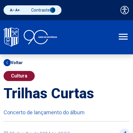
Contraste
Pai
Diminuir fonte
Aumentar fonte
Alternar contraste
A
Voltar
Cultura
Trilhas Curtas
Concerto de lançamento do álbum