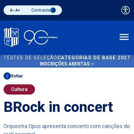
Contraste
Pai
Diminuir fonte
Aumentar fonte
Alternar contraste
A
TESTES DE SELEÇÃO
CATEGORIAS DE BASE 2027
INSCRIÇÕES ABERTAS
Voltar
Cultura
BRock in concert
Orquestra Opus apresenta concerto com canções do