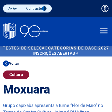
Contraste
Pai
Diminuir fonte
Aumentar fonte
Alternar contraste
A
TESTES DE SELEÇÃO
CATEGORIAS DE BASE 2027
INSCRIÇÕES ABERTAS
Voltar
Cultura
Moxuara
Grupo capixaba apresenta a turnê “Flor de Maio” no