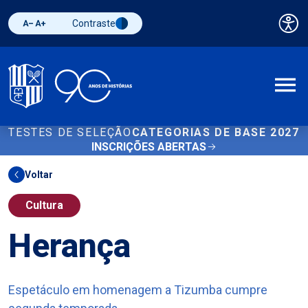
Contraste
Pai
Diminuir fonte
Aumentar fonte
Alternar contraste
A
TESTES DE SELEÇÃO
CATEGORIAS DE BASE 2027
INSCRIÇÕES ABERTAS
Voltar
Cultura
Herança
Espetáculo em homenagem a Tizumba cumpre