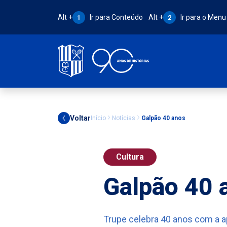
Atalho Alt + 1:
Atalho Alt + 2:
Alt +
Ir para Conteúdo
Alt +
Ir para o Menu
1
2
Voltar
Início
Notícias
Galpão 40 anos
Cultura
Galpão 40 
Trupe celebra 40 anos com a 