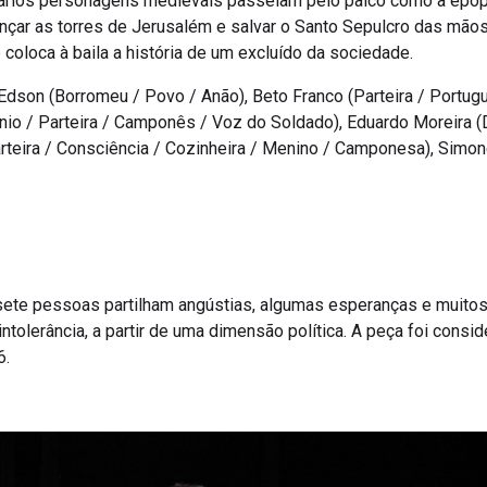
s vários personagens medievais passeiam pelo palco como a epop
çar as torres de Jerusalém e salvar o Santo Sepulcro das mãos 
oloca à baila a história de um excluído da sociedade.
 Edson (Borromeu / Povo / Anão), Beto Franco (Parteira / Portu
nio / Parteira / Camponês / Voz do Soldado), Eduardo Moreira (D
(Parteira / Consciência / Cozinheira / Menino / Camponesa), Sim
 sete pessoas partilham angústias, algumas esperanças e muit
intolerância, a partir de uma dimensão política. A peça foi cons
6.