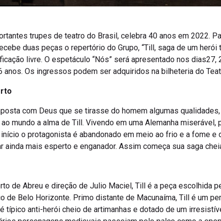
rtantes trupes de teatro do Brasil, celebra 40 anos em 2022. P
ebe duas peças o repertório do Grupo, “Till, saga de um herói to
ificação livre. O espetáculo “Nós” será apresentado nos dias27, 28
16 anos. Os ingressos podem ser adquiridos na bilheteria do Teat
orto
aposta com Deus que se tirasse do homem algumas qualidades, 
er ao mundo a alma de Till. Vivendo em uma Alemanha miserável
 início o protagonista é abandonado em meio ao frio e a fome e
nar ainda mais esperto e enganador. Assim começa sua saga chei
to de Abreu e direção de Julio Maciel, Till é a peça escolhida p
o de Belo Horizonte. Primo distante de Macunaíma, Till é um pe
é típico anti-herói cheio de artimanhas e dotado de um irresistí