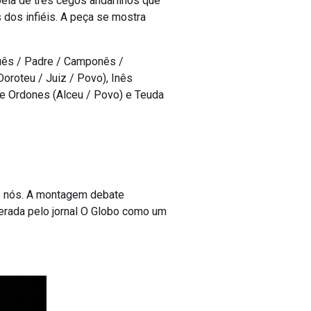
eia de três cegos andarilhos que
dos infiéis. A peça se mostra
guês / Padre / Camponês /
oroteu / Juiz / Povo), Inês
one Ordones (Alceu / Povo) e Teuda
os nós. A montagem debate
iderada pelo jornal O Globo como um