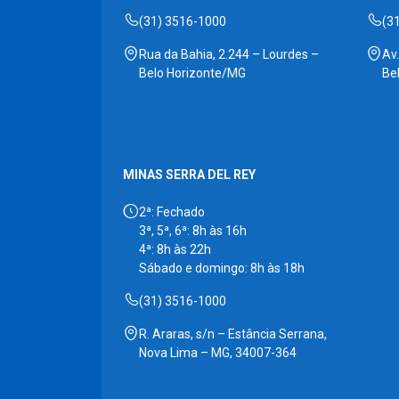
(31) 3516-1000
(3
Rua da Bahia, 2.244 – Lourdes –
Av
Belo Horizonte/MG
Be
MINAS SERRA DEL REY
2ª: Fechado
3ª, 5ª, 6ª: 8h às 16h
4ª: 8h às 22h
Sábado e domingo: 8h às 18h
(31) 3516-1000
R. Araras, s/n – Estância Serrana,
Nova Lima – MG, 34007-364