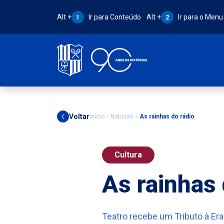
Atalho Alt + 1:
Atalho Alt + 2:
Alt +
Ir para Conteúdo
Alt +
Ir para o Menu
1
2
Voltar
Início
Notícias
As rainhas do rádio
Cultura
As rainhas 
Teatro recebe um Tributo à Era