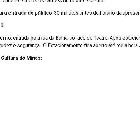
dinheiro e todos os cartões de débito e crédito.
ara entrada do público
: 30 minutos antes do horário da aprese
0.
terno
: entrada pela rua da Bahia, ao lado do Teatro. Após estacio
apidez e segurança. O Estacionamento fica aberto até meia hora
a Cultura do Minas: