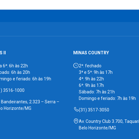
 II
MINAS COUNTRY
a 6ª: 6h às 22h
2ª: fechado
bado: 6h às 20h
3ª e 5ª: 9h às 17h
mingo e feriado: 6h às 19h
4ª: 9h às 22h
6ª: 9h às 17h
1) 3516-1000
Sábado: 7h às 21h
Domingo e feriado: 7h às 19h
. Bandeirantes, 2.323 – Serra –
lo Horizonte/MG
(31) 3517-3050
Av. Country Club 3.700, Taquari
Belo Horizonte/MG