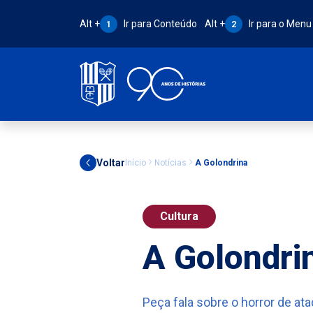
Atalho Alt + 1:
Atalho Alt + 2:
Alt +
Ir para Conteúdo
Alt +
Ir para o Menu
1
2
Voltar
Início
Notícias
A Golondrina
Cultura
A Golondri
Peça fala sobre o horror de ata