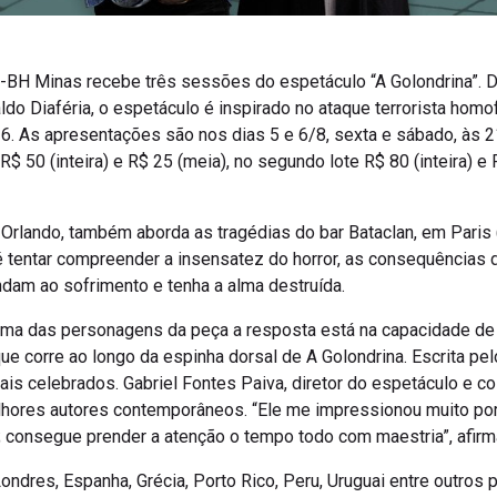
d-BH Minas recebe três sessões do espetáculo “A Golondrina”. Di
do Diaféria, o espetáculo é inspirado no ataque terrorista homo
6. As apresentações são nos dias 5 e 6/8, sexta e sábado, às 2
$ 50 (inteira) e R$ 25 (meia), no segundo lote R$ 80 (inteira) e 
 Orlando, também aborda as tragédias do bar Bataclan, em Paris 
é tentar compreender a insensatez do horror, as consequências 
dam ao sofrimento e tenha a alma destruída.
uma das personagens da peça a resposta está na capacidade de 
ue corre ao longo da espinha dorsal de A Golondrina. Escrita pel
is celebrados. Gabriel Fontes Paiva, diretor do espetáculo e co
lhores autores contemporâneos. “Ele me impressionou muito po
e; consegue prender a atenção o tempo todo com maestria”, afirm
dres, Espanha, Grécia, Porto Rico, Peru, Uruguai entre outros 