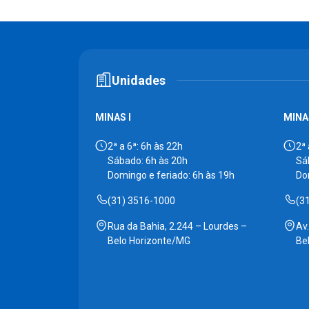
Unidades
MINAS I
MINAS
2ª a 6ª: 6h às 22h
2ª 
Sábado: 6h às 20h
Sá
Domingo e feriado: 6h às 19h
Do
(31) 3516-1000
(3
Rua da Bahia, 2.244 – Lourdes –
Av
Belo Horizonte/MG
Be