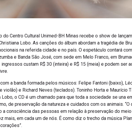
tro do Centro Cultural Unimed-BH Minas recebe o show de lançam
Christiana Lobo. As canções do álbum abordam a tragédia de Bru
cionais na referida cidade e no país. O espetáculo contará co
Tizumba e Banda São José, com sede em Melo Franco, em Brumadi
 ingressos custam R$ 30 (inteira) e R$ 15 (meia) e podem ser ad
ivre.
 com a banda formada pelos músicos: Felipe Fantoni (baixo), Léo
a e violão) e Richard Neves (teclados). Toninho Horta e Maurício
a Lobo, o CD é um chamado para que toda a sociedade se una e
imo, de preservação da natureza e cuidados com os animais. “O d
do a consciência das pessoas em relação à preservação do mei
ez mais, em cada um de nós. É como diz o trecho da música Plan
corações”.