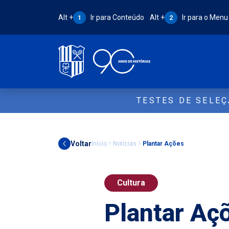
Atalho Alt + 1:
Atalho Alt + 2:
Alt +
Ir para Conteúdo
Alt +
Ir para o Menu
1
2
TESTES DE SELE
Voltar
Início
Notícias
Plantar Ações
Cultura
Plantar Aç