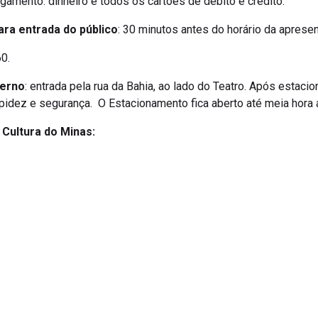
gamento: dinheiro e todos os cartões de débito e crédito.
ara entrada do público
: 30 minutos antes do horário da aprese
0.
terno
: entrada pela rua da Bahia, ao lado do Teatro. Após estacio
apidez e segurança. O Estacionamento fica aberto até meia hora
a Cultura do Minas: