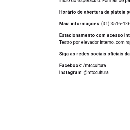
início do espetáculo. Formas de pa
Horário de abertura da plateia p
Mais informações
: (31) 3516-136
Estacionamento com acesso in
Teatro por elevador interno, com r
Siga as redes sociais oficiais d
Facebook
: /mtccultura
Instagram
: @mtccultura