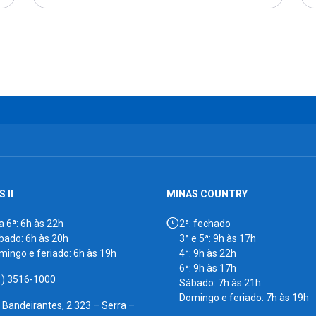
 II
MINAS COUNTRY
a 6ª: 6h às 22h
2ª: fechado
bado: 6h às 20h
3ª e 5ª: 9h às 17h
mingo e feriado: 6h às 19h
4ª: 9h às 22h
6ª: 9h às 17h
1) 3516-1000
Sábado: 7h às 21h
Domingo e feriado: 7h às 19h
. Bandeirantes, 2.323 – Serra –