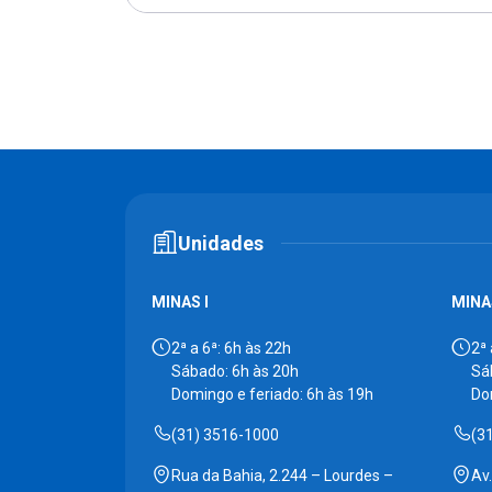
Unidades
MINAS I
MINAS
2ª a 6ª: 6h às 22h
2ª 
Sábado: 6h às 20h
Sá
Domingo e feriado: 6h às 19h
Do
(31) 3516-1000
(3
Rua da Bahia, 2.244 – Lourdes –
Av