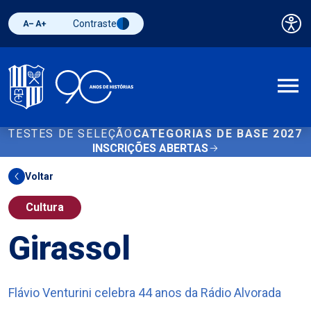
Contraste
Pai
Diminuir fonte
Aumentar fonte
Alternar contraste
A
TESTES DE SELEÇÃO
CATEGORIAS DE BASE 2027
INSCRIÇÕES ABERTAS
Voltar
Cultura
Girassol
Flávio Venturini celebra 44 anos da Rádio Alvorada