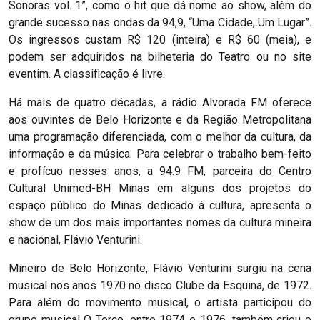
Sonoras vol. 1”, como o hit que dá nome ao show, além do
grande sucesso nas ondas da 94,9, “Uma Cidade, Um Lugar”.
Os ingressos custam R$ 120 (inteira) e R$ 60 (meia), e
podem ser adquiridos na bilheteria do Teatro ou no site
eventim. A classificação é livre.
Há mais de quatro décadas, a rádio Alvorada FM oferece
aos ouvintes de Belo Horizonte e da Região Metropolitana
uma programação diferenciada, com o melhor da cultura, da
informação e da música. Para celebrar o trabalho bem-feito
e profícuo nesses anos, a 94.9 FM, parceira do Centro
Cultural Unimed-BH Minas em alguns dos projetos do
espaço público do Minas dedicado à cultura, apresenta o
show de um dos mais importantes nomes da cultura mineira
e nacional, Flávio Venturini.
Mineiro de Belo Horizonte, Flávio Venturini surgiu na cena
musical nos anos 1970 no disco Clube da Esquina, de 1972.
Para além do movimento musical, o artista participou do
grupo musical O Terço, entre 1974 e 1976, também criou o