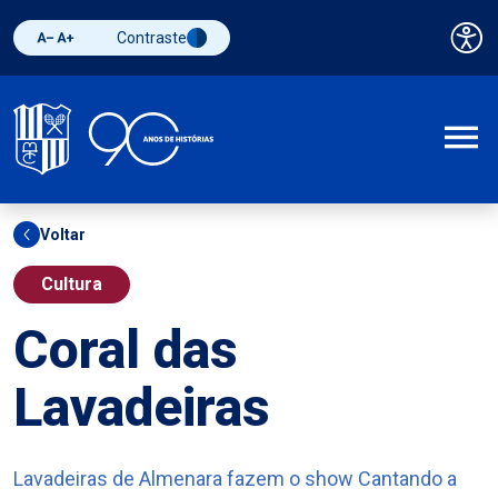
Contraste
Pai
Diminuir fonte
Aumentar fonte
Alternar contraste
A
Voltar
Cultura
Coral das
Lavadeiras
Lavadeiras de Almenara fazem o show Cantando a