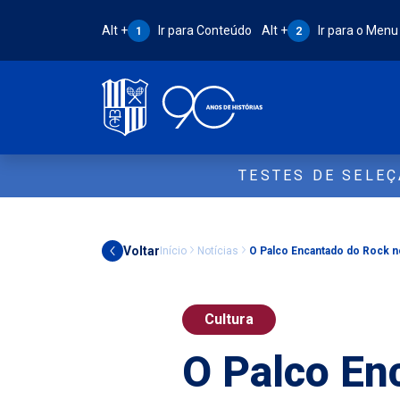
Atalho Alt + 1:
Atalho Alt + 2:
Alt +
Ir para Conteúdo
Alt +
Ir para o Menu
1
2
TESTES DE SELE
Voltar
Início
Notícias
O Palco Encantado do Rock no
Cultura
O Palco En