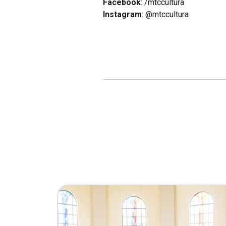
Facebook
: /mtccultura
Instagram
: @mtccultura