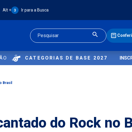
Atalho Alt + 3:
Alt +
Ir para a Busca
3
Confer
Buscar
ÇÃO
CATEGORIAS DE BASE 2027
INSC
 Brasil
cantado do Rock no B