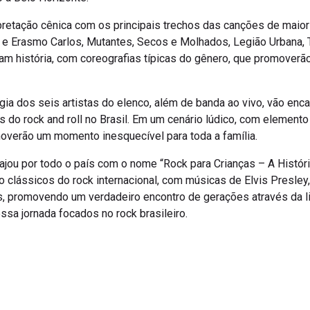
rpretação cênica com os principais trechos das canções de maior
e Erasmo Carlos, Mutantes, Secos e Molhados, Legião Urbana, Tit
zeram história, com coreografias típicas do gênero, que promove
a dos seis artistas do elenco, além de banda ao vivo, vão encant
do rock and roll no Brasil. Em um cenário lúdico, com elemento in
overão um momento inesquecível para toda a família.
ajou por todo o país com o nome “Rock para Crianças – A História
clássicos do rock internacional, com músicas de Elvis Presley,
os, promovendo um verdadeiro encontro de gerações através da l
sa jornada focados no rock brasileiro.