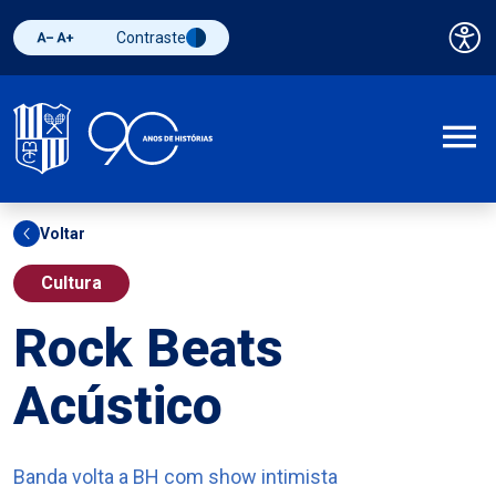
Contraste
Pai
Diminuir fonte
Aumentar fonte
Alternar contraste
A
Voltar
Cultura
Rock Beats
Acústico
Banda volta a BH com show intimista