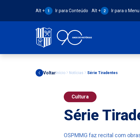
Atalho Alt + 1:
Atalho Alt + 2:
Alt +
Ir para Conteúdo
Alt +
Ir para o Menu
1
2
Voltar
Início
Notícias
Série Tiradentes
Cultura
Série Tirad
OSPMMG faz recital com obras