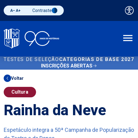
Contraste
Pai
Diminuir fonte
Aumentar fonte
Alternar contraste
A
TESTES DE SELEÇÃO
CATEGORIAS DE BASE 2027
INSCRIÇÕES ABERTAS
Voltar
Cultura
Rainha da Neve
Espetáculo integra a 50ª Campanha de Popularização