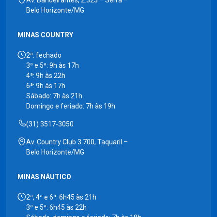
Av. Bandeirantes, 2.323 – Serra –
Belo Horizonte/MG
MINAS COUNTRY
2ª: fechado
3ª e 5ª: 9h às 17h
4ª: 9h às 22h
6ª: 9h às 17h
Sábado: 7h às 21h
Domingo e feriado: 7h às 19h
(31) 3517-3050
Av. Country Club 3.700, Taquaril –
Belo Horizonte/MG
MINAS NÁUTICO
2ª, 4ª e 6ª: 6h45 às 21h
3ª e 5ª: 6h45 às 22h