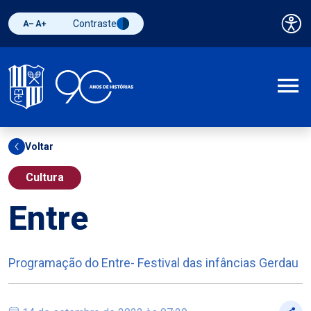
Contraste
Pai
Diminuir fonte
Aumentar fonte
Alternar contraste
A
Voltar
Cultura
Entre
Programação do Entre- Festival das infâncias Gerdau