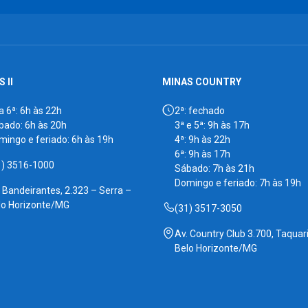
 II
MINAS COUNTRY
a 6ª: 6h às 22h
2ª: fechado
bado: 6h às 20h
3ª e 5ª: 9h às 17h
mingo e feriado: 6h às 19h
4ª: 9h às 22h
6ª: 9h às 17h
1) 3516-1000
Sábado: 7h às 21h
Domingo e feriado: 7h às 19h
. Bandeirantes, 2.323 – Serra –
lo Horizonte/MG
(31) 3517-3050
Av. Country Club 3.700, Taquari
Belo Horizonte/MG