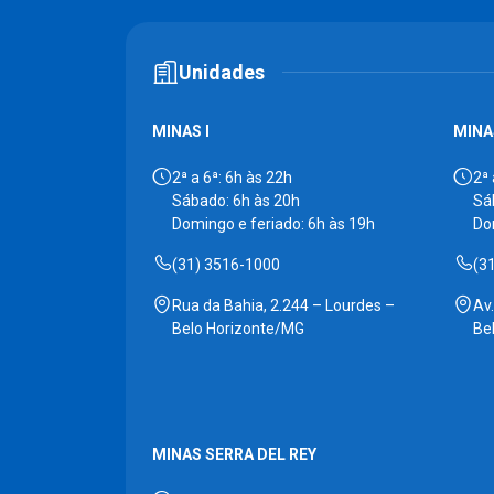
Unidades
MINAS I
MINAS
2ª a 6ª: 6h às 22h
2ª 
Sábado: 6h às 20h
Sá
Domingo e feriado: 6h às 19h
Do
(31) 3516-1000
(3
Rua da Bahia, 2.244 – Lourdes –
Av
Belo Horizonte/MG
Be
MINAS SERRA DEL REY