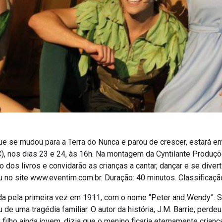
que se mudou para a Terra do Nunca e parou de crescer, estará e
), nos dias 23 e 24, às 16h. Na montagem da Cyntilante Produç
os livros e convidarão as crianças a cantar, dançar e se diverti
ou no site www.eventim.com.br. Duração: 40 minutos. Classificação:
cada pela primeira vez em 1911, com o nome “Peter and Wendy”. 
de uma tragédia familiar. O autor da história, J.M. Barrie, perde
filho ainda jovem, dizia que o menino ficaria eternamente criança