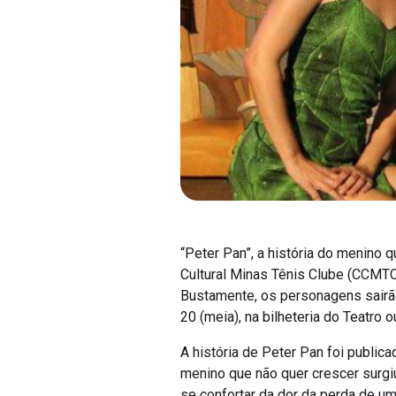
“Peter Pan”, a história do menino 
Cultural Minas Tênis Clube (CCMTC
Bustamente, os personagens sairão d
20 (meia), na bilheteria do Teatro 
A história de Peter Pan foi publi
menino que não quer crescer surgiu 
se confortar da dor da perda de um 