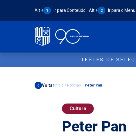
Atalho Alt + 1:
Atalho Alt + 2:
Alt +
Ir para Conteúdo
Alt +
Ir para o Menu
1
2
TESTES DE SELE
Voltar
Início
Notícias
Peter Pan
Cultura
Peter Pan