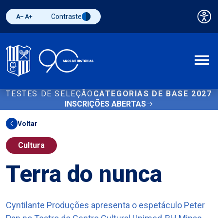
Contraste
Pai
Diminuir fonte
Aumentar fonte
Alternar contraste
A
TESTES DE SELEÇÃO
CATEGORIAS DE BASE 2027
INSCRIÇÕES ABERTAS
Voltar
Cultura
Terra do nunca
Cyntilante Produções apresenta o espetáculo Peter