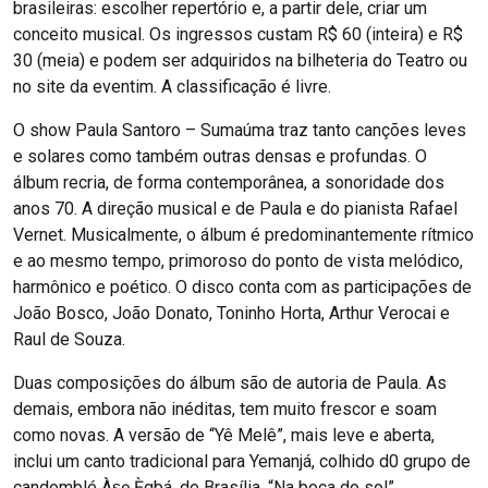
brasileiras: escolher repertório e, a partir dele, criar um
conceito musical. Os ingressos custam R$ 60 (inteira) e R$
30 (meia) e podem ser adquiridos na bilheteria do Teatro ou
no site da eventim. A classificação é livre.
O show Paula Santoro – Sumaúma traz tanto canções leves
e solares como também outras densas e profundas. O
álbum recria, de forma contemporânea, a sonoridade dos
anos 70. A direção musical e de Paula e do pianista Rafael
Vernet. Musicalmente, o álbum é predominantemente rítmico
e ao mesmo tempo, primoroso do ponto de vista melódico,
harmônico e poético. O disco conta com as participações de
João Bosco, João Donato, Toninho Horta, Arthur Verocai e
Raul de Souza.
Duas composições do álbum são de autoria de Paula. As
demais, embora não inéditas, tem muito frescor e soam
como novas. A versão de “Yê Melê”, mais leve e aberta,
inclui um canto tradicional para Yemanjá, colhido d0 grupo de
candomblé Àṣẹ Ẹ̀gbá, de Brasília. “Na boca do sol”,