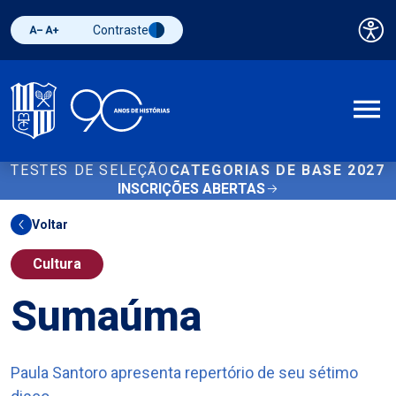
Contraste
Pai
Diminuir fonte
Aumentar fonte
Alternar contraste
A
TESTES DE SELEÇÃO
CATEGORIAS DE BASE 2027
INSCRIÇÕES ABERTAS
Voltar
Cultura
Sumaúma
Paula Santoro apresenta repertório de seu sétimo