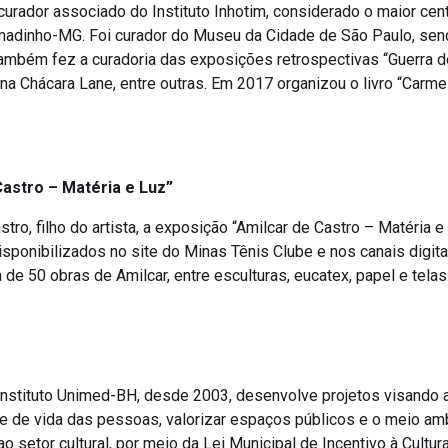
curador associado do Instituto Inhotim, considerado o maior ce
rumadinho-MG. Foi curador do Museu da Cidade de São Paulo, se
ambém fez a curadoria das exposições retrospectivas “Guerra do
a Chácara Lane, entre outras. Em 2017 organizou o livro “Carmel
astro – Matéria e Luz”
ro, filho do artista, a exposição “Amilcar de Castro – Matéria e
isponibilizados no site do Minas Tênis Clube e nos canais digita
de 50 obras de Amilcar, entre esculturas, eucatex, papel e telas
Instituto Unimed-BH, desde 2003, desenvolve projetos visando a 
e de vida das pessoas, valorizar espaços públicos e o meio ambi
o setor cultural, por meio da Lei Municipal de Incentivo à Cultur