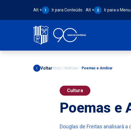
Atalho Alt + 1:
Atalho Alt + 2:
Alt +
Ir para Conteúdo
Alt +
Ir para o Menu
1
2
Voltar
Início
Notícias
Poemas e Amilcar
Cultura
Poemas e A
Douglas de Freitas analisará a