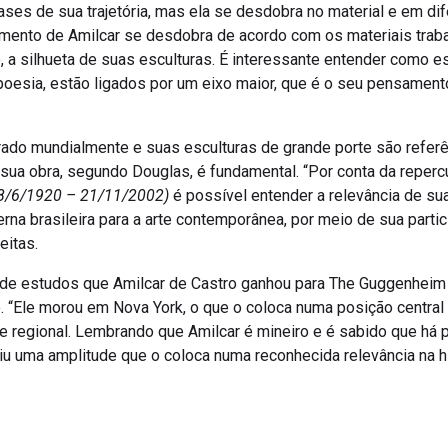
ses de sua trajetória, mas ela se desdobra no material e em dife
ento de Amilcar se desdobra de acordo com os materiais traba
 a silhueta de suas esculturas. É interessante entender como es
 poesia, estão ligados por um eixo maior, que é o seu pensamento
grado mundialmente e suas esculturas de grande porte são refer
 a sua obra, segundo Douglas, é fundamental. “Por conta da repe
8/6/1920 – 21/11/2002)
é possível entender a relevância de su
rna brasileira para a arte contemporânea, por meio de sua parti
eitas.
a de estudos que Amilcar de Castro ganhou para The Guggenhe
. “Ele morou em Nova York, o que o coloca numa posição central f
 e regional. Lembrando que Amilcar é mineiro e é sabido que há 
u uma amplitude que o coloca numa reconhecida relevância na his