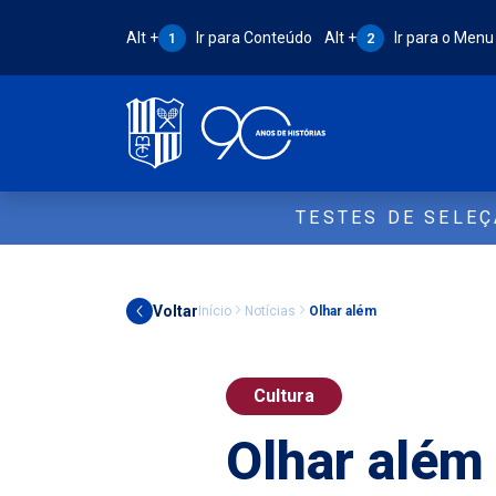
Atalho Alt + 1:
Atalho Alt + 2:
Alt +
Ir para Conteúdo
Alt +
Ir para o Menu
1
2
TESTES DE SELE
Voltar
Início
Notícias
Olhar além
Cultura
Olhar além