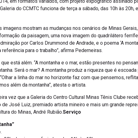
14, em formatos variados, com projeto expográfico assinado p
A Galeria do CCMTC funciona de terça a sábado, das 10h às 20h, 
s imagens mostram as mudanças nos cenários de Minas Gerais, 
formação da paisagem, uma nova imagem do quadrilátero ferrífe
 admiração por Carlos Drummond de Andrade, e o poema ‘A montan
 referência para o trabalho”, afirma Pederneiras.
o que está além. “A montanha e o mar, estão presentes no pens
tanha. Será o mar? A montanha produz a riqueza que é escoada p
r. “Olhar a linha do mar no horizonte faz com que pensemos, refli
mos além da montanha”, atesta o artista.
eira vez que a Galeria do Centro Cultural Minas Tênis Clube rec
 de José Luiz, premiado artista mineiro e mais um grande repres
ultura do Minas, André Rubião.
Serviço
tanha”
.