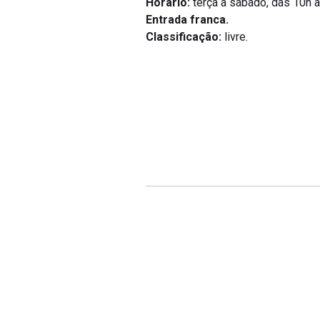
Horário:
terça a sábado, das 10h 
Entrada franca.
Classificação:
livre.