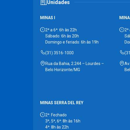
Unidades
MINAS I
MINAS
2ª a 6ª: 6h às 22h
2ª 
Sábado: 6h às 20h
Sá
Domingo e feriado: 6h às 19h
Do
(31) 3516-1000
(3
Rua da Bahia, 2.244 – Lourdes –
Av
Belo Horizonte/MG
Be
MINAS SERRA DEL REY
2ª: Fechado
3ª, 5ª, 6ª: 8h às 16h
4ª: 8h às 22h