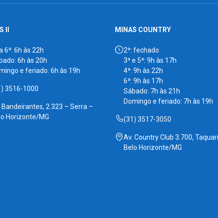
 II
MINAS COUNTRY
a 6ª: 6h às 22h
2ª: fechado
bado: 6h às 20h
3ª e 5ª: 9h às 17h
mingo e feriado: 6h às 19h
4ª: 9h às 22h
6ª: 9h às 17h
1) 3516-1000
Sábado: 7h às 21h
Domingo e feriado: 7h às 19h
. Bandeirantes, 2.323 – Serra –
lo Horizonte/MG
(31) 3517-3050
Av. Country Club 3.700, Taquari
Belo Horizonte/MG