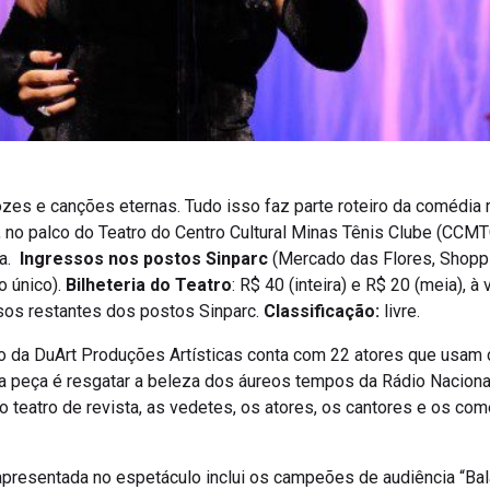
vozes e canções eternas. Tudo isso faz parte roteiro da comédia
h, no palco do Teatro do Centro Cultural Minas Tênis Clube (CC
ça.
Ingressos nos postos Sinparc
(Mercado das Flores, Shoppi
o único).
Bilheteria do Teatro
: R$ 40 (inteira) e R$ 20 (meia), 
ssos restantes dos postos Sinparc.
Classificação:
livre.
o da DuArt Produções Artísticas conta com 22 atores que usam 
a peça é resgatar a beleza dos áureos tempos da Rádio Naciona
 teatro de revista, as vedetes, os atores, os cantores e os com
presentada no espetáculo inclui os campeões de audiência “Bala