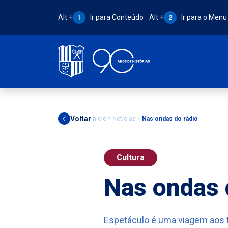
Atalho Alt + 1:
Atalho Alt + 2:
Alt +
Ir para Conteúdo
Alt +
Ir para o Menu
1
2
Voltar
Início
Notícias
Nas ondas do rádio
Cultura
Nas ondas 
Espetáculo é uma viagem aos 