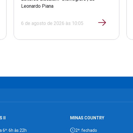
Leonardo Piana
6 de agosto de 2026 às 10:05
 II
MINAS COUNTRY
a 6ª: 6h às 22h
2ª: fechado