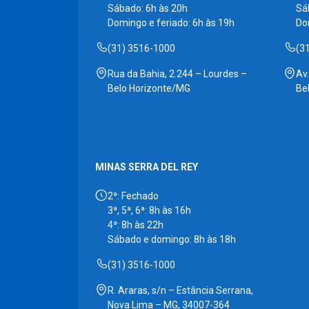
Sábado: 6h às 20h
Sá
Domingo e feriado: 6h às 19h
Do
(31) 3516-1000
(3
Rua da Bahia, 2.244 – Lourdes –
Av
Belo Horizonte/MG
Be
MINAS SERRA DEL REY
2ª: Fechado
3ª, 5ª, 6ª: 8h às 16h
4ª: 8h às 22h
Sábado e domingo: 8h às 18h
(31) 3516-1000
R. Araras, s/n – Estância Serrana,
Nova Lima – MG, 34007-364