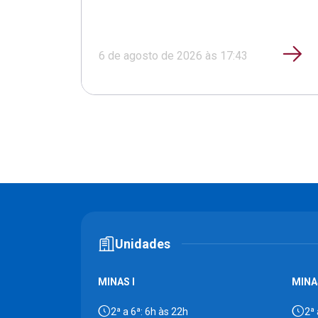
6 de agosto de 2026 às 17:43
Unidades
MINAS I
MINAS
2ª a 6ª: 6h às 22h
2ª 