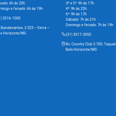
bado: 6h às 20h
3ª e 5ª: 9h às 17h
mingo e feriado: 6h às 19h
4ª: 9h às 22h
6ª: 9h às 17h
1) 3516-1000
Sábado: 7h às 21h
Domingo e feriado: 7h às 19h
. Bandeirantes, 2.323 – Serra –
lo Horizonte/MG
(31) 3517-3050
Av. Country Club 3.700, Taquari
Belo Horizonte/MG