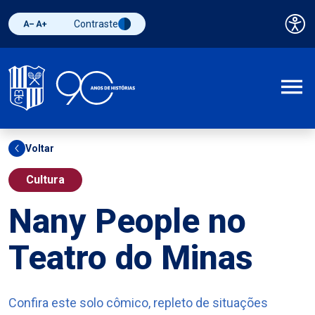
Contraste
Pai
Diminuir fonte
Aumentar fonte
Alternar contraste
A
Voltar
Cultura
Nany People no
Teatro do Minas
Confira este solo cômico, repleto de situações