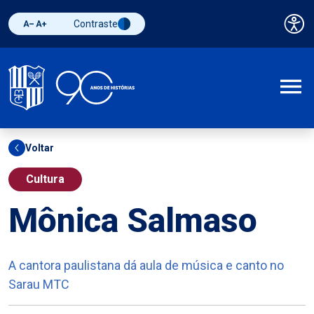
Contraste
Pai
Diminuir fonte
Aumentar fonte
Alternar contraste
A
Voltar
Cultura
Mônica Salmaso
A cantora paulistana dá aula de música e canto no
Sarau MTC