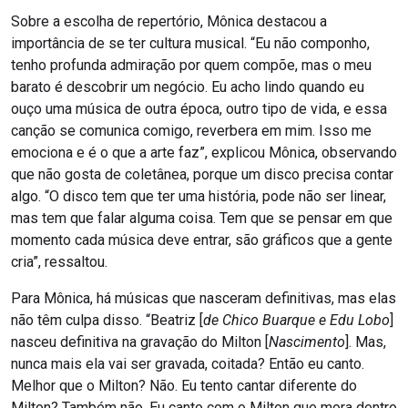
Sobre a escolha de repertório, Mônica destacou a
importância de se ter cultura musical. “Eu não componho,
tenho profunda admiração por quem compõe, mas o meu
barato é descobrir um negócio. Eu acho lindo quando eu
ouço uma música de outra época, outro tipo de vida, e essa
canção se comunica comigo, reverbera em mim. Isso me
emociona e é o que a arte faz”, explicou Mônica, observando
que não gosta de coletânea, porque um disco precisa contar
algo. “O disco tem que ter uma história, pode não ser linear,
mas tem que falar alguma coisa. Tem que se pensar em que
momento cada música deve entrar, são gráficos que a gente
cria”, ressaltou.
Para Mônica, há músicas que nasceram definitivas, mas elas
não têm culpa disso. “Beatriz [
de Chico Buarque e Edu Lobo
]
nasceu definitiva na gravação do Milton [
Nascimento
]. Mas,
nunca mais ela vai ser gravada, coitada? Então eu canto.
Melhor que o Milton? Não. Eu tento cantar diferente do
Milton? Também não. Eu canto com o Milton que mora dentro