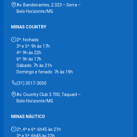
Av. Bandeirantes, 2.323 – Serra –
Belo Horizonte/MG
MINAS COUNTRY
2ª: fechado
3ª e 5ª: 9h às 17h
4ª: 9h às 22h
6ª: 9h às 17h
Sábado: 7h às 21h
Domingo e feriado: 7h às 19h
(31) 3517-3050
Av. Country Club 3.700, Taquaril –
Belo Horizonte/MG
MINAS NÁUTICO
2ª, 4ª e 6ª: 6h45 às 21h
3ª e 5ª: 6h45 às 22h