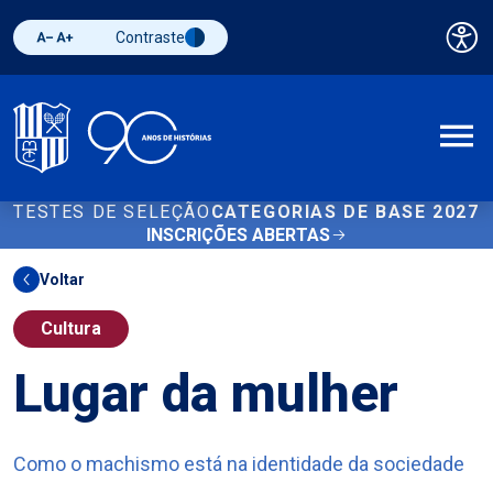
Contraste
Pai
Diminuir fonte
Aumentar fonte
Alternar contraste
A
TESTES DE SELEÇÃO
CATEGORIAS DE BASE 2027
INSCRIÇÕES ABERTAS
Voltar
Cultura
Lugar da mulher
Como o machismo está na identidade da sociedade