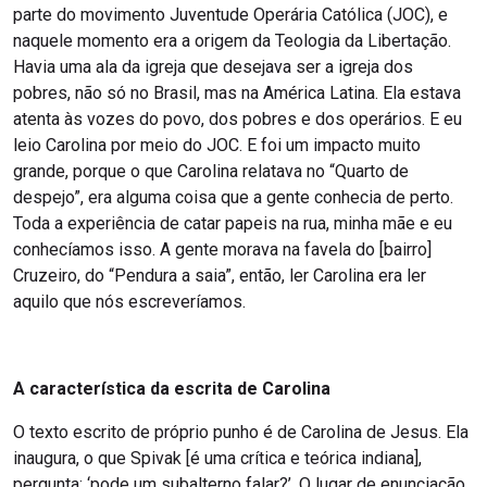
parte do movimento Juventude Operária Católica (JOC), e
naquele momento era a origem da Teologia da Libertação.
Havia uma ala da igreja que desejava ser a igreja dos
pobres, não só no Brasil, mas na América Latina. Ela estava
atenta às vozes do povo, dos pobres e dos operários. E eu
leio Carolina por meio do JOC. E foi um impacto muito
grande, porque o que Carolina relatava no “Quarto de
despejo”, era alguma coisa que a gente conhecia de perto.
Toda a experiência de catar papeis na rua, minha mãe e eu
conhecíamos isso. A gente morava na favela do [bairro]
Cruzeiro, do “Pendura a saia”, então, ler Carolina era ler
aquilo que nós escreveríamos.
A característica da escrita de Carolina
O texto escrito de próprio punho é de Carolina de Jesus. Ela
inaugura, o que Spivak [é uma crítica e teórica indiana],
pergunta: ‘pode um subalterno falar?’. O lugar de enunciação