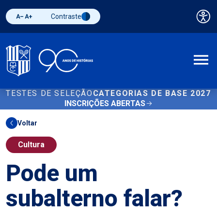
Contraste
Pai
Diminuir fonte
Aumentar fonte
Alternar contraste
A
TESTES DE SELEÇÃO
CATEGORIAS DE BASE 2027
INSCRIÇÕES ABERTAS
Voltar
Cultura
Pode um
subalterno falar?