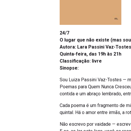
24/7
O lugar que não existe (mas sou
Autora: Lara Passini Vaz-Toste
Quinta-feira, das 19h às 21h
Classificação: livre
Sinopse:
Sou Luiza Passini Vaz-Tostes — méd
Poemas para Quem Nunca Cresceu In
contida e um abraço lembrado, entr
Cada poema é um fragmento de mim:
quintal. Há o amor entre irmãs, a r
Não escrevo por vaidade — escrevo