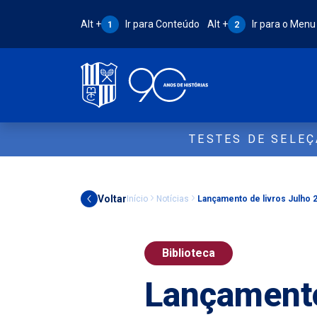
Atalho Alt + 1:
Atalho Alt + 2:
Alt +
Ir para Conteúdo
Alt +
Ir para o Menu
1
2
TESTES DE SELE
Voltar
Início
Notícias
Lançamento de livros Julho 
Biblioteca
Lançamento