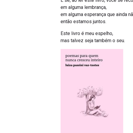
E se, ao ler este livro, você se re
em alguma lembrança,
em alguma esperança que ainda não 
então estamos juntos.
Este livro é meu espelho,
mas talvez seja também o seu.