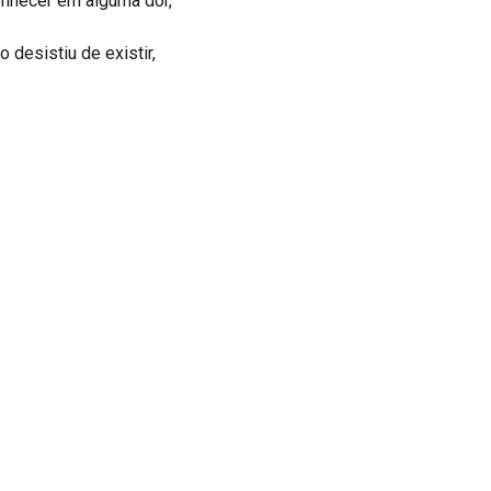
conhecer em alguma dor,
desistiu de existir,