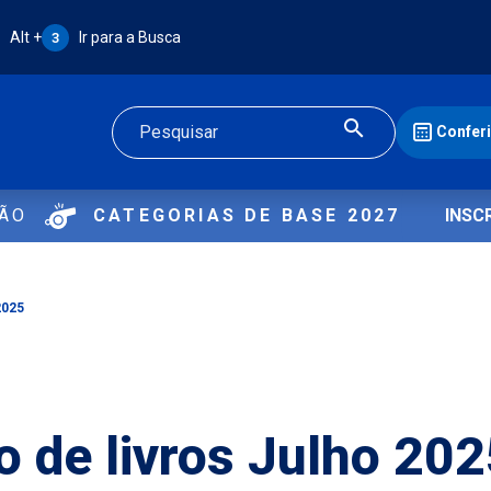
Atalho Alt + 3:
Alt +
Ir para a Busca
3
Confer
Buscar
ÇÃO
CATEGORIAS DE BASE 2027
INSC
2025
 de livros Julho 202