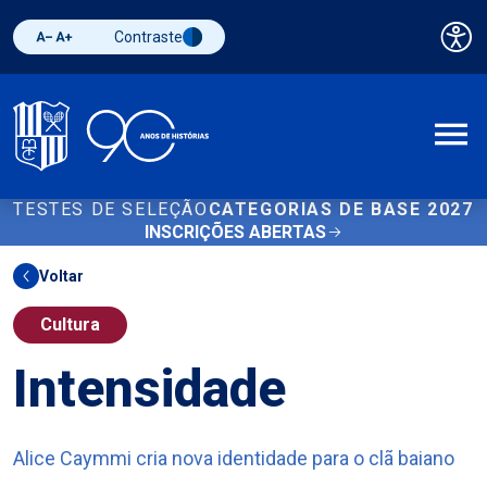
Contraste
Pai
Diminuir fonte
Aumentar fonte
Alternar contraste
A
TESTES DE SELEÇÃO
CATEGORIAS DE BASE 2027
INSCRIÇÕES ABERTAS
Voltar
Cultura
Intensidade
Alice Caymmi cria nova identidade para o clã baiano