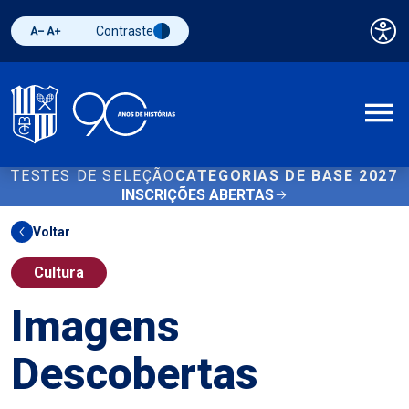
Contraste
Pai
Diminuir fonte
Aumentar fonte
Alternar contraste
A
TESTES DE SELEÇÃO
CATEGORIAS DE BASE 2027
INSCRIÇÕES ABERTAS
Voltar
Cultura
Imagens
Descobertas