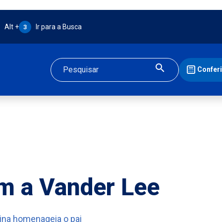
Atalho Alt + 3:
Alt +
Ir para a Busca
3
Confer
Buscar
 a Vander Lee
ina homenageia o pai