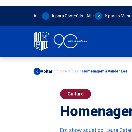
Atalho Alt + 1:
Atalho Alt + 2:
Alt +
Ir para Conteúdo
Alt +
Ir para o Menu
1
2
Voltar
Início
Notícias
Homenagem a Vander Lee
Cultura
Homenagem
Em show acústico, Laura Catar