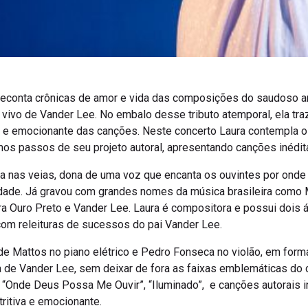
 reconta crônicas de amor e vida das composições do saudoso art
vivo de Vander Lee. No embalo desse tributo atemporal, ela tra
e e emocionante das canções. Neste concerto Laura contempla o
os passos de seu projeto autoral, apresentando canções inédit
a nas veias, dona de uma voz que encanta os ouvintes por onde
ade. Já gravou com grandes nomes da música brasileira como M
tra Ouro Preto e Vander Lee. Laura é compositora e possui dois 
m releituras de sucessos do pai Vander Lee.
e Mattos no piano elétrico e Pedro Fonseca no violão, em forma
ra de Vander Lee, sem deixar de fora as faixas emblemáticas do 
 “Onde Deus Possa Me Ouvir”, “Iluminado”, e canções autorais i
tritiva e emocionante.