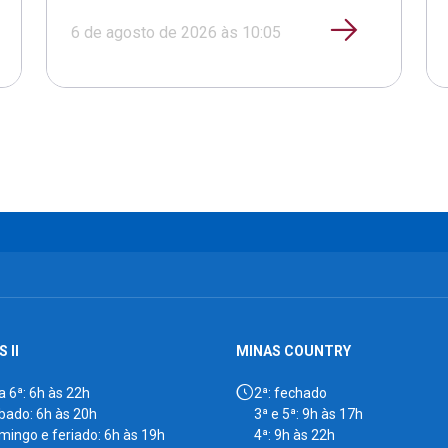
6 de agosto de 2026 às 10:05
 II
MINAS COUNTRY
a 6ª: 6h às 22h
2ª: fechado
bado: 6h às 20h
3ª e 5ª: 9h às 17h
mingo e feriado: 6h às 19h
4ª: 9h às 22h
6ª: 9h às 17h