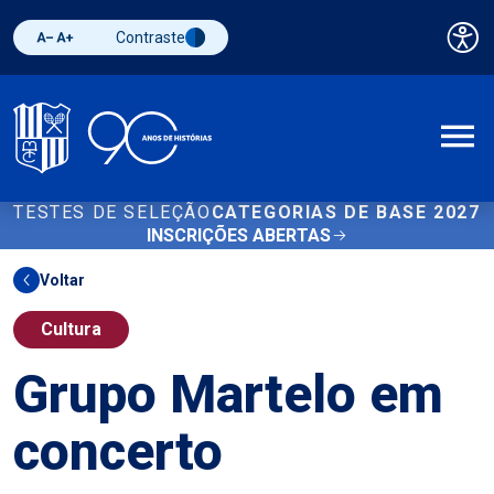
Contraste
Pai
Diminuir fonte
Aumentar fonte
Alternar contraste
A
TESTES DE SELEÇÃO
CATEGORIAS DE BASE 2027
INSCRIÇÕES ABERTAS
Voltar
Cultura
Grupo Martelo em
concerto