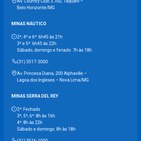
Av. Country Club 3.700, Taquaril –
Belo Horizonte/MG
MINAS NÁUTICO
2ª, 4ª e 6ª: 6h45 às 21h
3ª e 5ª: 6h45 às 22h
Sábado, domingo e feriado: 7h às 18h
(31) 3517-3000
Av. Princesa Diana, 200 Alphaville –
Lagoa dos Ingleses – Nova Lima/MG
MINAS SERRA DEL REY
2ª: Fechado
3ª, 5ª, 6ª: 8h às 16h
4ª: 8h às 22h
Sábado e domingo: 8h às 18h
(31) 3516-1000