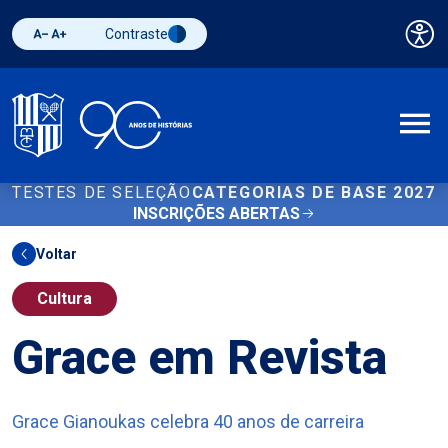
Contraste
Pai
Diminuir fonte
Aumentar fonte
Alternar contraste
A
TESTES DE SELEÇÃO
CATEGORIAS DE BASE 2027
INSCRIÇÕES ABERTAS
Voltar
Cultura
Grace em Revista
Grace Gianoukas celebra 40 anos de carreira