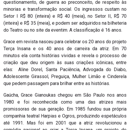
questionamento, de guerra ao preconceito, de respeito às
minorias e transformação social. Os ingressos custam no
Setor I R$ 80 (inteira) e R$ 40 (meia), no Setor II, R$ 70
(inteira) e R$ 35 (meia), e podem ser adquiridos na bilheteria
do Teatro ou no site da eventim. A classificação é 16 anos.
Grace em revista nasceu para celebrar os 20 anos do projeto
Terça Insana e os 40 anos de carreira da atriz. Em 70
minutos ela conta histórias vividas e revela o processo de
criação que deu origem às suas criações icônicas, entre
elas: Aline Dorel, Santa Paciência, Advogada do Diabo,
Adolescente Girassol, Preguiça, Mulher Limão e Cinderela
que pedem passagem para brilhar entre as histórias.
Gaúcha, Grace Gianoukas chegou em São Paulo nos anos
1980 e foi reconhecida como uma das atrizes mais
promissoras de sua geração. Em 1985 fundou sua própria
companhia teatral Harpias e Ogros, produzindo espetáculos
até 1991. Mas foi em 2001 que a atriz revolucionou a
comédia nacional ao criar a Terça Insana, um projeto de