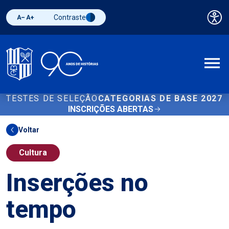
Contraste
Pai
Diminuir fonte
Aumentar fonte
Alternar contraste
A
TESTES DE SELEÇÃO
CATEGORIAS DE BASE 2027
INSCRIÇÕES ABERTAS
Voltar
Cultura
Inserções no
tempo