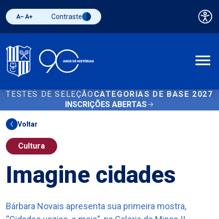
Contraste
Pai
Diminuir fonte
Aumentar fonte
Alternar contraste
A
TESTES DE SELEÇÃO
CATEGORIAS DE BASE 2027
INSCRIÇÕES ABERTAS
Voltar
Cultura
Imagine cidades
Bárbara Novais apresenta sua primeira mostra,