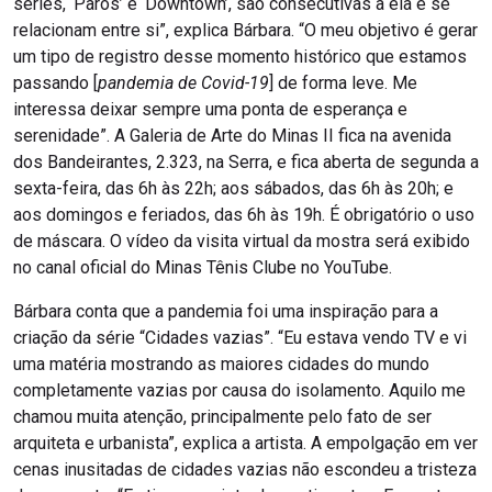
séries, ‘Paros’ e ‘Downtown’, são consecutivas a ela e se
relacionam entre si”, explica Bárbara. “O meu objetivo é gerar
um tipo de registro desse momento histórico que estamos
passando [
pandemia de Covid-19
] de forma leve. Me
interessa deixar sempre uma ponta de esperança e
serenidade”. A Galeria de Arte do Minas II fica na avenida
dos Bandeirantes, 2.323, na Serra, e fica aberta de segunda a
sexta-feira, das 6h às 22h; aos sábados, das 6h às 20h; e
aos domingos e feriados, das 6h às 19h. É obrigatório o uso
de máscara. O vídeo da visita virtual da mostra será exibido
no canal oficial do Minas Tênis Clube no YouTube.
Bárbara conta que a pandemia foi uma inspiração para a
criação da série “Cidades vazias”. “Eu estava vendo TV e vi
uma matéria mostrando as maiores cidades do mundo
completamente vazias por causa do isolamento. Aquilo me
chamou muita atenção, principalmente pelo fato de ser
arquiteta e urbanista”, explica a artista. A empolgação em ver
cenas inusitadas de cidades vazias não escondeu a tristeza