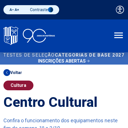
Contraste
Pai
Diminuir fonte
Aumentar fonte
Alternar contraste
A
TESTES DE SELEÇÃO
CATEGORIAS DE BASE 2027
INSCRIÇÕES ABERTAS
Voltar
Cultura
Centro Cultural
Confira o funcionamento dos equipamentos neste