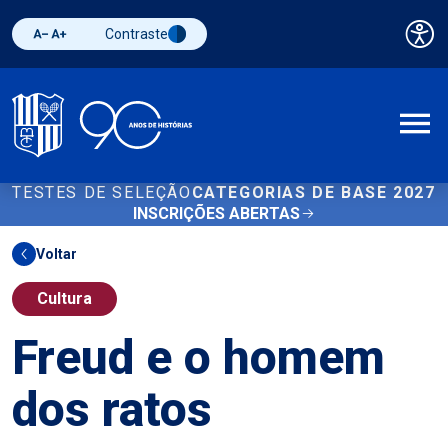
Contraste
Pai
Diminuir fonte
Aumentar fonte
Alternar contraste
A
TESTES DE SELEÇÃO
CATEGORIAS DE BASE 2027
INSCRIÇÕES ABERTAS
Voltar
Cultura
Freud e o homem
dos ratos