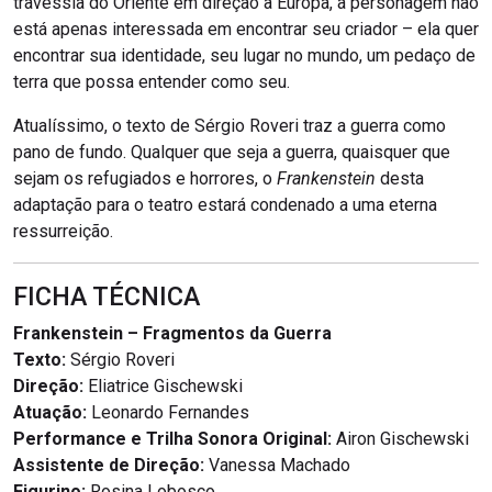
travessia do Oriente em direção à Europa, a personagem não
está apenas interessada em encontrar seu criador – ela quer
encontrar sua identidade, seu lugar no mundo, um pedaço de
terra que possa entender como seu.
Atualíssimo, o texto de Sérgio Roveri traz a guerra como
pano de fundo. Qualquer que seja a guerra, quaisquer que
sejam os refugiados e horrores, o
Frankenstein
desta
adaptação para o teatro estará condenado a uma eterna
ressurreição.
FICHA TÉCNICA
Frankenstein – Fragmentos da Guerra
Texto:
Sérgio Roveri
Direção:
Eliatrice Gischewski
Atuação:
Leonardo Fernandes
Performance e Trilha Sonora Original:
Airon Gischewski
Assistente de Direção:
Vanessa Machado
Figurino:
Rosina Lobosco