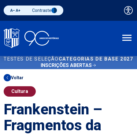
Contraste
Pai
Diminuir fonte
Aumentar fonte
Alternar contraste
A
TESTES DE SELEÇÃO
CATEGORIAS DE BASE 2027
INSCRIÇÕES ABERTAS
Voltar
Cultura
Frankenstein –
Fragmentos da