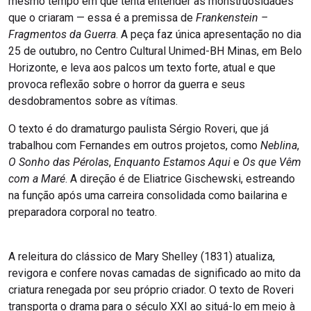
mesmo tempo em que tenta entender as monstruosidades
que o criaram — essa é a premissa de
Frankenstein –
Fragmentos da Guerra
. A peça faz única apresentação no dia
25 de outubro, no Centro Cultural Unimed-BH Minas, em Belo
Horizonte, e leva aos palcos um texto forte, atual e que
provoca reflexão sobre o horror da guerra e seus
desdobramentos sobre as vítimas.
O texto é do dramaturgo paulista Sérgio Roveri, que já
trabalhou com Fernandes em outros projetos, como
Neblina
,
O Sonho das Pérolas
,
Enquanto Estamos Aqui
e
Os que Vêm
com a Maré
. A direção é de Eliatrice Gischewski, estreando
na função após uma carreira consolidada como bailarina e
preparadora corporal no teatro.
A releitura do clássico de Mary Shelley (1831) atualiza,
revigora e confere novas camadas de significado ao mito da
criatura renegada por seu próprio criador. O texto de Roveri
transporta o drama para o século XXI ao situá-lo em meio à