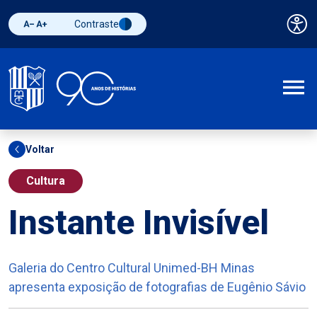
Contraste
Pai
Diminuir fonte
Aumentar fonte
Alternar contraste
A
Voltar
Cultura
Instante Invisível
Galeria do Centro Cultural Unimed-BH Minas
apresenta exposição de fotografias de Eugênio Sávio