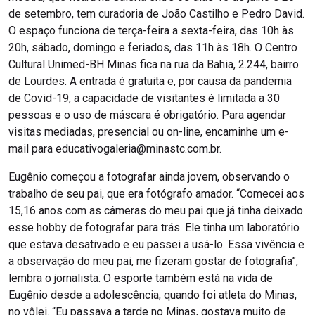
de setembro, tem curadoria de João Castilho e Pedro David.
O espaço funciona de terça-feira a sexta-feira, das 10h às
20h, sábado, domingo e feriados, das 11h às 18h. O Centro
Cultural Unimed-BH Minas fica na rua da Bahia, 2.244, bairro
de Lourdes. A entrada é gratuita e, por causa da pandemia
de Covid-19, a capacidade de visitantes é limitada a 30
pessoas e o uso de máscara é obrigatório. Para agendar
visitas mediadas, presencial ou on-line, encaminhe um e-
mail para educativogaleria@minastc.com.br.
Eugênio começou a fotografar ainda jovem, observando o
trabalho de seu pai, que era fotógrafo amador. “Comecei aos
15,16 anos com as câmeras do meu pai que já tinha deixado
esse hobby de fotografar para trás. Ele tinha um laboratório
que estava desativado e eu passei a usá-lo. Essa vivência e
a observação do meu pai, me fizeram gostar de fotografia”,
lembra o jornalista. O esporte também está na vida de
Eugênio desde a adolescência, quando foi atleta do Minas,
no vôlei. “Eu passava a tarde no Minas, gostava muito de