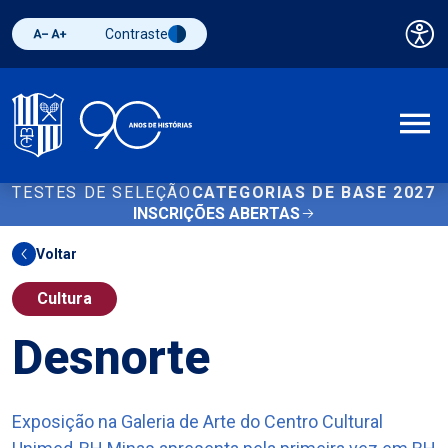
Contraste
Pai
Diminuir fonte
Aumentar fonte
Alternar contraste
A
TESTES DE SELEÇÃO
CATEGORIAS DE BASE 2027
INSCRIÇÕES ABERTAS
Voltar
Cultura
Desnorte
Exposição na Galeria de Arte do Centro Cultural