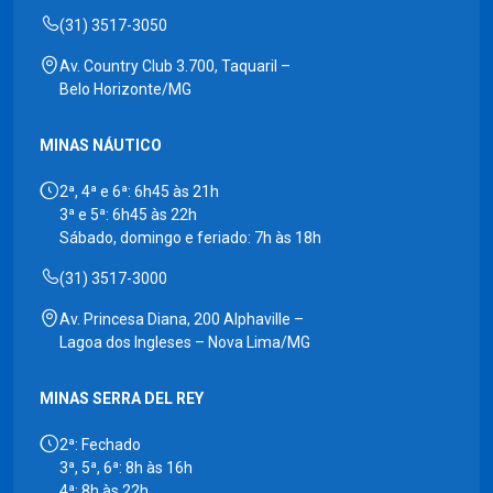
(31) 3517-3050
Av. Country Club 3.700, Taquaril –
Belo Horizonte/MG
MINAS NÁUTICO
2ª, 4ª e 6ª: 6h45 às 21h
3ª e 5ª: 6h45 às 22h
Sábado, domingo e feriado: 7h às 18h
(31) 3517-3000
Av. Princesa Diana, 200 Alphaville –
Lagoa dos Ingleses – Nova Lima/MG
MINAS SERRA DEL REY
2ª: Fechado
3ª, 5ª, 6ª: 8h às 16h
4ª: 8h às 22h