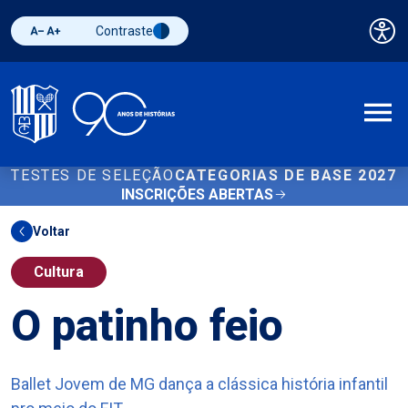
Contraste
Pai
Diminuir fonte
Aumentar fonte
Alternar contraste
A
TESTES DE SELEÇÃO
CATEGORIAS DE BASE 2027
INSCRIÇÕES ABERTAS
Voltar
Cultura
O patinho feio
Ballet Jovem de MG dança a clássica história infantil