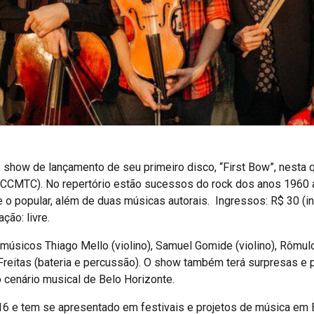
 show de lançamento de seu primeiro disco, “First Bow”, nesta qu
 (CCMTC). No repertório estão sucessos do rock dos anos 1960 
e o popular, além de duas músicas autorais. Ingressos: R$ 30 (inte
ção: livre.
úsicos Thiago Mello (violino), Samuel Gomide (violino), Rômulo 
 Freitas (bateria e percussão). O show também terá surpresas e 
cenário musical de Belo Horizonte.
6 e tem se apresentado em festivais e projetos de música em Be