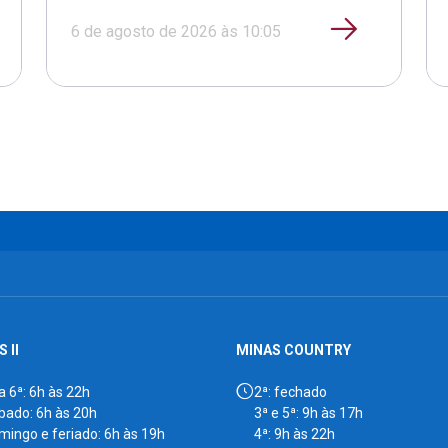
6 de agosto de 2026 às 10:05
 II
MINAS COUNTRY
a 6ª: 6h às 22h
2ª: fechado
bado: 6h às 20h
3ª e 5ª: 9h às 17h
mingo e feriado: 6h às 19h
4ª: 9h às 22h