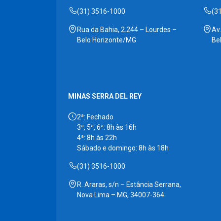
(31) 3516-1000
(3
Rua da Bahia, 2.244 – Lourdes –
Av
Belo Horizonte/MG
Be
MINAS SERRA DEL REY
2ª: Fechado
3ª, 5ª, 6ª: 8h às 16h
4ª: 8h às 22h
Sábado e domingo: 8h às 18h
(31) 3516-1000
R. Araras, s/n – Estância Serrana,
Nova Lima – MG, 34007-364