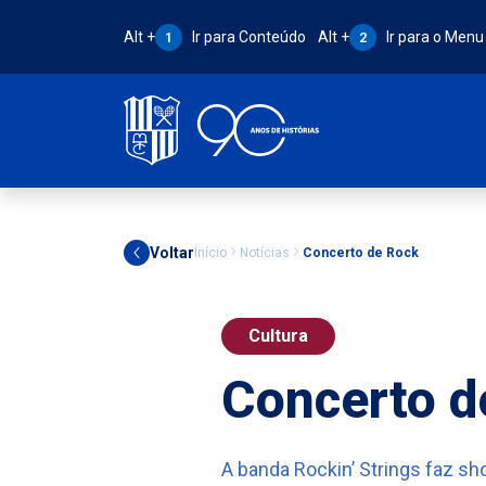
Atalho Alt + 1:
Atalho Alt + 2:
Alt +
Ir para Conteúdo
Alt +
Ir para o Menu
1
2
Voltar
Início
Notícias
Concerto de Rock
Cultura
Concerto d
A banda Rockin’ Strings faz s