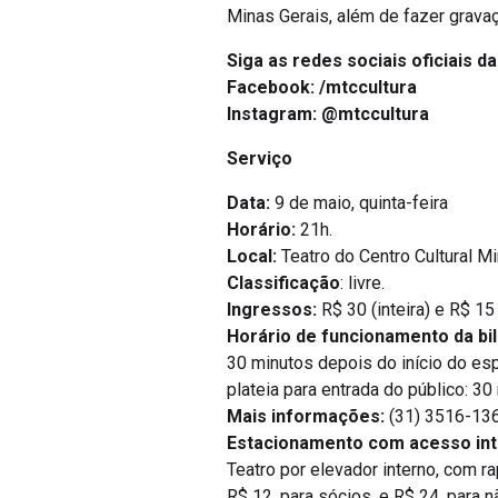
Minas Gerais, além de fazer gravaç
Siga as redes sociais oficiais d
Facebook:
/mtccultura
Instagram:
@mtccultura
Serviço
Data:
9 de maio, quinta-feira
Horário:
21h.
Local:
Teatro do Centro Cultural Mi
Classificação
: livre.
Ingressos:
R$ 30 (inteira) e R$ 15
Horário de funcionamento da bil
30 minutos depois do início do esp
plateia para entrada do público: 3
Mais informações:
(31) 3516-136
Estacionamento com acesso int
Teatro por elevador interno, com r
R$ 12, para sócios, e R$ 24, para n