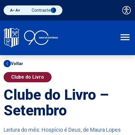
Contraste
Pai
Diminuir fonte
Aumentar fonte
Alternar contraste
A
Voltar
Clube do Livro
Clube do Livro –
Setembro
Leitura do mês: Hospício é Deus, de Maura Lopes