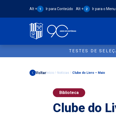
Atalho Alt + 1:
Atalho Alt + 2:
Alt +
Ir para Conteúdo
Alt +
Ir para o Menu
1
2
TESTES DE SELE
Voltar
Início
Notícias
Clube do Livro – Maio
Biblioteca
Clube do L