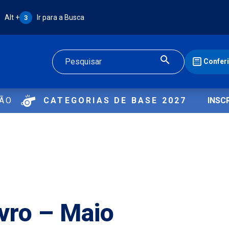
Atalho Alt + 3:
Alt +
Ir para a Busca
3
Confer
Buscar
ÇÃO
CATEGORIAS DE BASE 2027
INSC
ivro – Maio