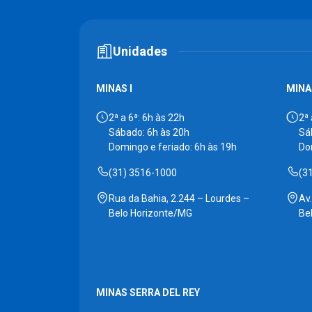
Unidades
MINAS I
MINAS
2ª a 6ª: 6h às 22h
2ª 
Sábado: 6h às 20h
Sá
Domingo e feriado: 6h às 19h
Do
(31) 3516-1000
(3
Rua da Bahia, 2.244 – Lourdes –
Av
Belo Horizonte/MG
Be
MINAS SERRA DEL REY