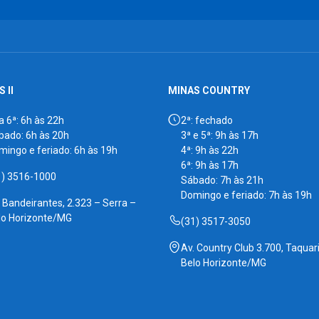
 II
MINAS COUNTRY
a 6ª: 6h às 22h
2ª: fechado
bado: 6h às 20h
3ª e 5ª: 9h às 17h
mingo e feriado: 6h às 19h
4ª: 9h às 22h
6ª: 9h às 17h
1) 3516-1000
Sábado: 7h às 21h
Domingo e feriado: 7h às 19h
. Bandeirantes, 2.323 – Serra –
lo Horizonte/MG
(31) 3517-3050
Av. Country Club 3.700, Taquari
Belo Horizonte/MG