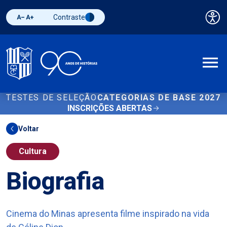
Contraste
Pai
Diminuir fonte
Aumentar fonte
Alternar contraste
A
TESTES DE SELEÇÃO
CATEGORIAS DE BASE 2027
INSCRIÇÕES ABERTAS
Voltar
Cultura
Biografia
Cinema do Minas apresenta filme inspirado na vida