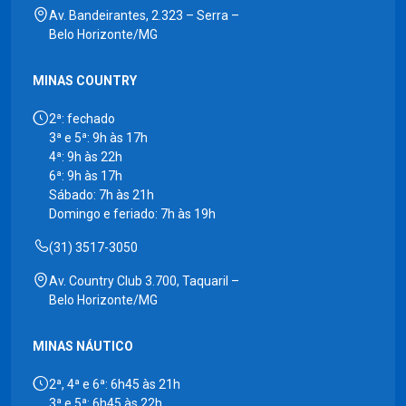
Av. Bandeirantes, 2.323 – Serra –
Belo Horizonte/MG
MINAS COUNTRY
2ª: fechado
3ª e 5ª: 9h às 17h
4ª: 9h às 22h
6ª: 9h às 17h
Sábado: 7h às 21h
Domingo e feriado: 7h às 19h
(31) 3517-3050
Av. Country Club 3.700, Taquaril –
Belo Horizonte/MG
MINAS NÁUTICO
2ª, 4ª e 6ª: 6h45 às 21h
3ª e 5ª: 6h45 às 22h