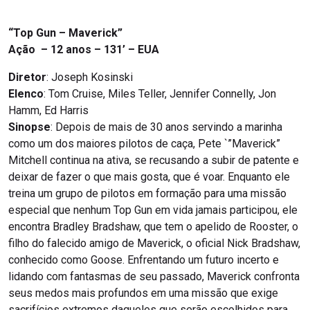
“Top Gun – Maverick”
Ação – 12 anos – 131’ – EUA
Diretor
: Joseph Kosinski
Elenco
: Tom Cruise, Miles Teller, Jennifer Connelly, Jon
Hamm, Ed Harris
Sinopse
: Depois de mais de 30 anos servindo a marinha
como um dos maiores pilotos de caça, Pete `”Maverick”
Mitchell continua na ativa, se recusando a subir de patente e
deixar de fazer o que mais gosta, que é voar. Enquanto ele
treina um grupo de pilotos em formação para uma missão
especial que nenhum Top Gun em vida jamais participou, ele
encontra Bradley Bradshaw, que tem o apelido de Rooster, o
filho do falecido amigo de Maverick, o oficial Nick Bradshaw,
conhecido como Goose. Enfrentando um futuro incerto e
lidando com fantasmas de seu passado, Maverick confronta
seus medos mais profundos em uma missão que exige
sacrifícios extremos daqueles que serão escolhidos para