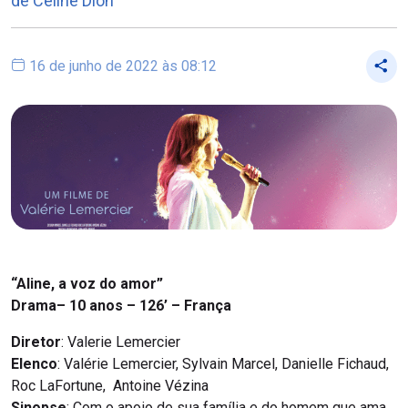
de Céline Dion
16 de junho de 2022 às 08:12
“Aline, a voz do amor”
Drama– 10 anos – 126’ – França
Diretor
: Valerie Lemercier
Elenco
: Valérie Lemercier, Sylvain Marcel, Danielle Fichaud,
Roc LaFortune, Antoine Vézina
Sinopse
: Com o apoio de sua família e do homem que ama,