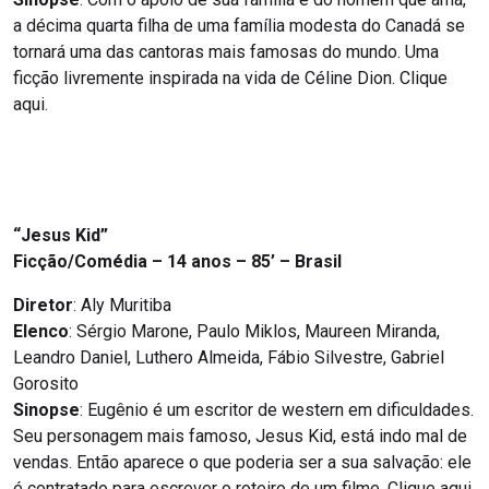
a décima quarta filha de uma família modesta do Canadá se
tornará uma das cantoras mais famosas do mundo. Uma
ficção livremente inspirada na vida de Céline Dion. Clique
aqui.
“Jesus Kid”
Ficção/Comédia – 14 anos – 85’ – Brasil
Diretor
: Aly Muritiba
Elenco
: Sérgio Marone, Paulo Miklos, Maureen Miranda,
Leandro Daniel, Luthero Almeida, Fábio Silvestre, Gabriel
Gorosito
Sinopse
: Eugênio é um escritor de western em dificuldades.
Seu personagem mais famoso, Jesus Kid, está indo mal de
vendas. Então aparece o que poderia ser a sua salvação: ele
é contratado para escrever o roteiro de um filme. Clique aqui.