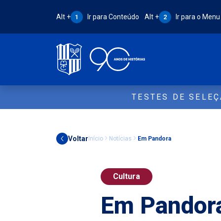
Atalho Alt + 1:
Atalho Alt + 2:
Alt +
Ir para Conteúdo
Alt +
Ir para o Menu
1
2
TESTES DE SELE
Voltar
Início
Notícias
Em Pandora
Cultura
Em Pandor