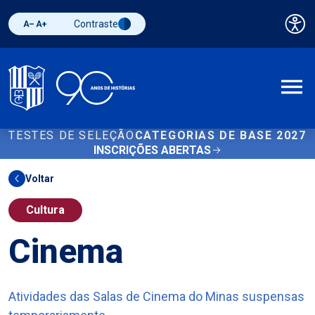
Contraste
Pai
Diminuir fonte
Aumentar fonte
Alternar contraste
A
TESTES DE SELEÇÃO
CATEGORIAS DE BASE 2027
INSCRIÇÕES ABERTAS
Voltar
Cultura
Cinema
Atividades das Salas de Cinema do Minas suspensas