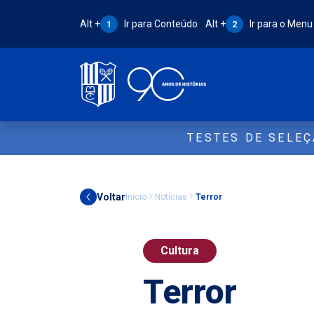
Atalho Alt + 1:
Atalho Alt + 2:
Alt +
Ir para Conteúdo
Alt +
Ir para o Menu
1
2
TESTES DE SELE
Voltar
Início
Notícias
Terror
Cultura
Terror