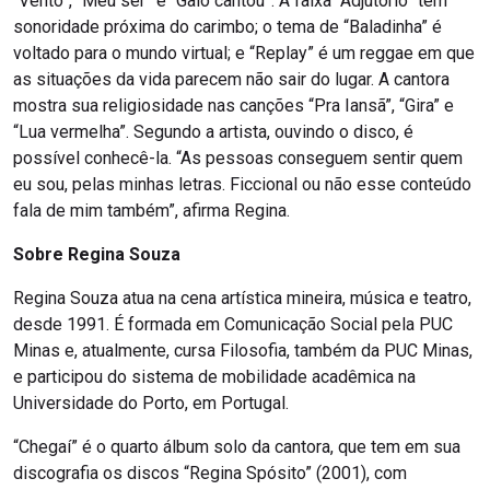
“Vento”, “Meu ser” e “Galo cantou”. A faixa “Adjutório” tem
sonoridade próxima do carimbo; o tema de “Baladinha” é
voltado para o mundo virtual; e “Replay” é um reggae em que
as situações da vida parecem não sair do lugar. A cantora
mostra sua religiosidade nas canções “Pra Iansã”, “Gira” e
“Lua vermelha”. Segundo a artista, ouvindo o disco, é
possível conhecê-la. “As pessoas conseguem sentir quem
eu sou, pelas minhas letras. Ficcional ou não esse conteúdo
fala de mim também”, afirma Regina.
Sobre Regina Souza
Regina Souza atua na cena artística mineira, música e teatro,
desde 1991. É formada em Comunicação Social pela PUC
Minas e, atualmente, cursa Filosofia, também da PUC Minas,
e participou do sistema de mobilidade acadêmica na
Universidade do Porto, em Portugal.
“Chegaí” é o quarto álbum solo da cantora, que tem em sua
discografia os discos “Regina Spósito” (2001), com