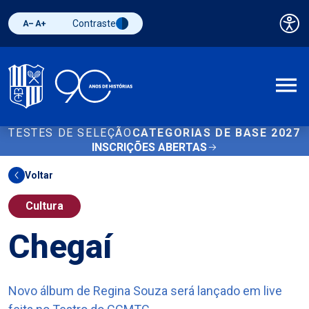
Contraste
Pai
Diminuir fonte
Aumentar fonte
Alternar contraste
A
TESTES DE SELEÇÃO
CATEGORIAS DE BASE 2027
INSCRIÇÕES ABERTAS
Voltar
Cultura
Chegaí
Novo álbum de Regina Souza será lançado em live