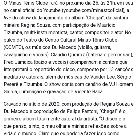
O Minas Tênis Clube fará, no próximo dia 25, às 21h, em seu
no canal oficial do Youtube (youtube.com/minastcoficial), a
live
do show de lançamento do álbum “Chegaí”, da cantora
mineira Regina Souza, com participação de Maurício
Tizumba, multi-instrumentista, cantor, compositor e ator. No
palco do Teatro do Centro Cultural Minas Tênis Clube
(CCMTC), os músicos Du Macedo (violão, guitarra,
cavaquinho e vocais); Cláudio Queiroz (bateria e percussão),
Fred Jamaica (baixo e vocais) acompanham a cantora que
interpretará o repertório do disco, composto por 13 canções
inéditas e autorais, além de músicas de Vander Lee, Sérgio
Pererê e Tizumba. O show conta com cenário de VJ Homem
Gaiola, iluminação e gravação de Vicente Baca.
Gravado no início de 2020, com produção de Regina Souza e
Du Macedo e coprodução de Felipe Fantoni, “Chegaí” é o
primeiro álbum totalmente autoral da artista. “O disco é o
que penso, sinto, o meu olhar e minhas reflexões sobre a
vida e o mundo. Claro que eu poderia fazer isso como