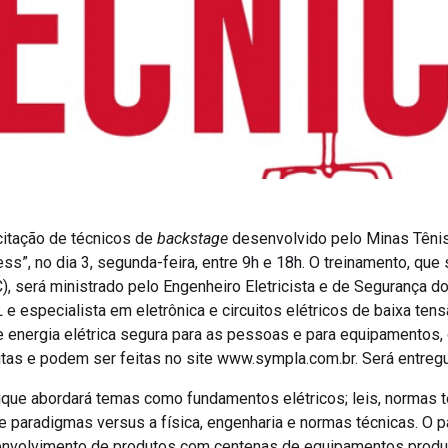
citação de técnicos de
backstage
desenvolvido pelo Minas Tênis
ss”, no dia 3, segunda-feira, entre 9h e 18h. O treinamento, que 
, será ministrado pelo Engenheiro Eletricista e de Segurança do
 especialista em eletrônica e circuitos elétricos de baixa tens
energia elétrica segura para as pessoas e para equipamentos, do
itas e podem ser feitas no site www.sympla.com.br. Será entregu
ique abordará temas como fundamentos elétricos; leis, normas t
 e paradigmas versus a física, engenharia e normas técnicas. O pa
nvolvimento de produtos com centenas de equipamentos produ