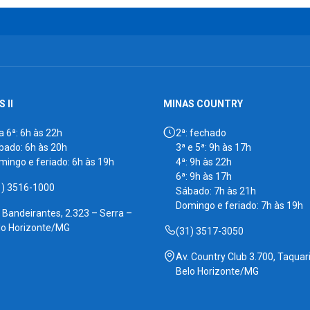
 II
MINAS COUNTRY
a 6ª: 6h às 22h
2ª: fechado
bado: 6h às 20h
3ª e 5ª: 9h às 17h
mingo e feriado: 6h às 19h
4ª: 9h às 22h
6ª: 9h às 17h
1) 3516-1000
Sábado: 7h às 21h
Domingo e feriado: 7h às 19h
. Bandeirantes, 2.323 – Serra –
lo Horizonte/MG
(31) 3517-3050
Av. Country Club 3.700, Taquari
Belo Horizonte/MG