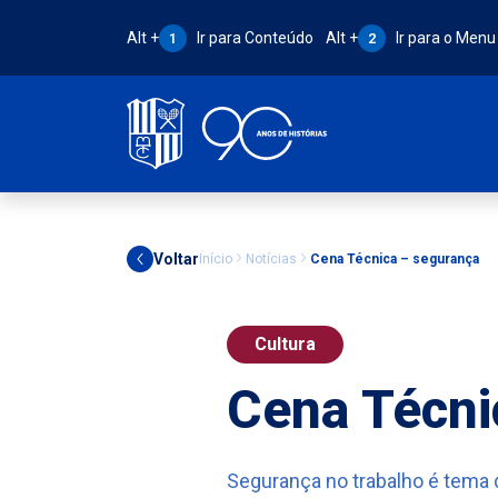
Atalho Alt + 1:
Atalho Alt + 2:
Alt +
Ir para Conteúdo
Alt +
Ir para o Menu
1
2
Voltar
Início
Notícias
Cena Técnica – segurança
Cultura
Cena Técni
Segurança no trabalho é tema 