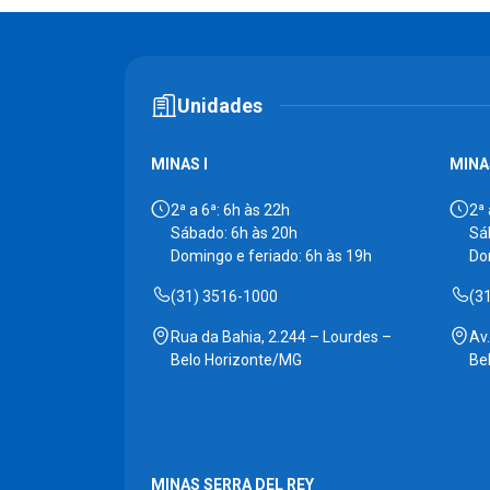
Unidades
MINAS I
MINAS
2ª a 6ª: 6h às 22h
2ª 
Sábado: 6h às 20h
Sá
Domingo e feriado: 6h às 19h
Do
(31) 3516-1000
(3
Rua da Bahia, 2.244 – Lourdes –
Av
Belo Horizonte/MG
Be
MINAS SERRA DEL REY