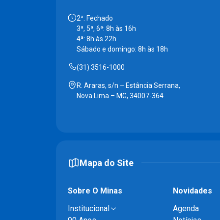
2ª: Fechado
3ª, 5ª, 6ª: 8h às 16h
4ª: 8h às 22h
Sábado e domingo: 8h às 18h
(31) 3516-1000
R. Araras, s/n – Estância Serrana,
Nova Lima – MG, 34007-364
Mapa do Site
Sobre O Minas
Novidades
Institucional
Agenda